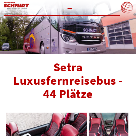
≡
Setra
Luxusfernreisebus -
44 Plätze