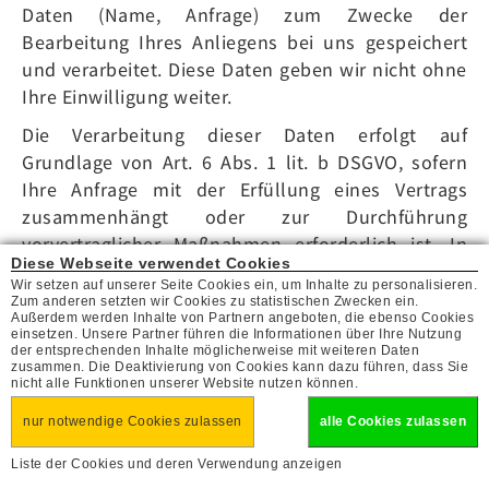
Daten (Name, Anfrage) zum Zwecke der
Bearbeitung Ihres Anliegens bei uns gespeichert
und verarbeitet. Diese Daten geben wir nicht ohne
Ihre Einwilligung weiter.
Die Verarbeitung dieser Daten erfolgt auf
Grundlage von Art. 6 Abs. 1 lit. b DSGVO, sofern
Ihre Anfrage mit der Erfüllung eines Vertrags
zusammenhängt oder zur Durchführung
vorvertraglicher Maßnahmen erforderlich ist. In
Diese Webseite verwendet Cookies
allen übrigen Fällen beruht die Verarbeitung auf
Wir setzen auf unserer Seite Cookies ein, um Inhalte zu personalisieren.
unserem berechtigten Interesse an der effektiven
Zum anderen setzten wir Cookies zu statistischen Zwecken ein.
Außerdem werden Inhalte von Partnern angeboten, die ebenso Cookies
Bearbeitung der an uns gerichteten Anfragen (Art.
einsetzen. Unsere Partner führen die Informationen über Ihre Nutzung
6 Abs. 1 lit. f DSGVO) oder auf Ihrer Einwilligung
der entsprechenden Inhalte möglicherweise mit weiteren Daten
zusammen. Die Deaktivierung von Cookies kann dazu führen, dass Sie
(Art. 6 Abs. 1 lit. a DSGVO) sofern diese abgefragt
nicht alle Funktionen unserer Website nutzen können.
wurde; die Einwilligung ist jederzeit widerrufbar.
nur notwendige Cookies zulassen
alle Cookies zulassen
Die von Ihnen an uns per Kontaktanfragen
Liste der Cookies und deren Verwendung anzeigen
übersandten Daten verbleiben bei uns, bis Sie uns