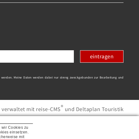
eintragen
t werden. Meine Daten werden dabei nur streng zweckgebunden zur Bearbeitung und
®
 verwaltet mit reise-CMS
und Deltaplan Touristik
n wir Cookies zu
kies einsetzen.
cherweise mit