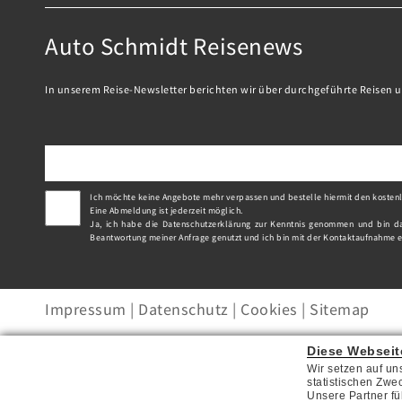
Auto Schmidt Reisenews
In unserem Reise-Newsletter berichten wir über durchgeführte Reisen u
Ich möchte keine Angebote mehr verpassen und bestelle hiermit den kostenl
Eine Abmeldung ist jederzeit möglich.
Ja, ich habe die
Datenschutzerklärung
zur Kenntnis genommen und bin dam
Beantwortung meiner Anfrage genutzt und ich bin mit der Kontaktaufnahme ei
Impressum
|
Datenschutz
|
Cookies
|
Sitemap
Diese Webseit
Wir setzen auf un
statistischen Zwe
Unsere Partner fü