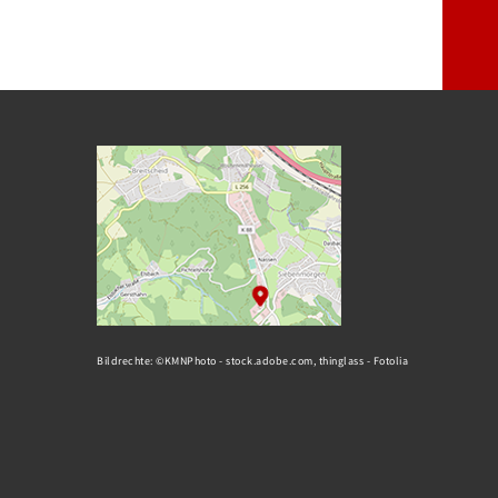
Bildrechte: ©KMNPhoto - stock.adobe.com, thinglass - Fotolia