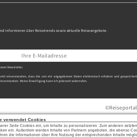
nd informieren über Reisetrends sowie aktuelle Reiseangebote.
osen Newsletter.
it einverstanden, dass die von mir angegebenen Daten elektronisch erhoben und gespeicher
nverstanden. Meine Einwilligung kann ich jederzeit widerrufen.
©Reiseportal
e verwendet Cookies
serer Seite Cookies ein, um Inhalte zu personalisieren. Zum anderen setzte
cken ein. Außerdem werden Inhalte von Partnern angeboten, die ebenso Coo
hren die Informationen über Ihre Nutzung der entsprechenden Inhalte mögli