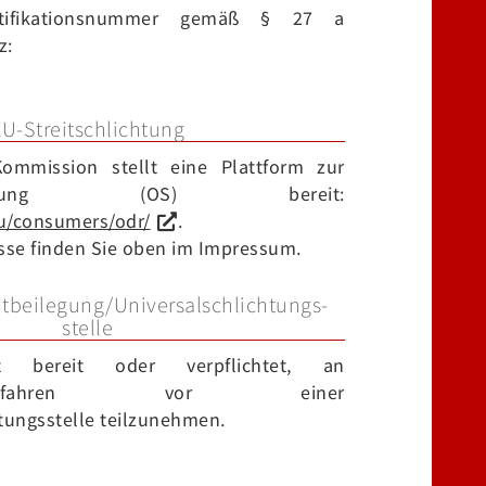
entifikationsnummer gemäß § 27 a
z:
EU-Streitschlichtung
ommission stellt eine Plattform zur
itbeilegung (OS) bereit:
eu/consumers/odr/
.
sse finden Sie oben im Impressum.
it­beilegung/Universal­schlichtungs­
stelle
 bereit oder verpflichtet, an
gungsverfahren vor einer
tungsstelle teilzunehmen.